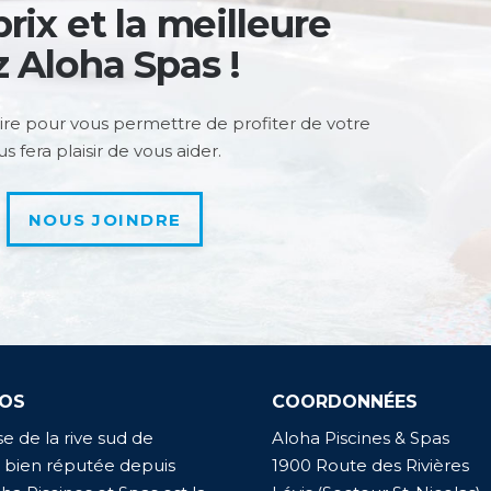
rix et la meilleure
z Aloha Spas !
ire pour vous permettre de profiter de votre
 fera plaisir de vous aider.
NOUS JOINDRE
POS
COORDONNÉES
e de la rive sud de
Aloha Piscines & Spas
 bien réputée depuis
1900 Route des Rivières