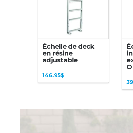
Échelle de deck
Éc
en résine
in
adjustable
e
O
146.95
$
39