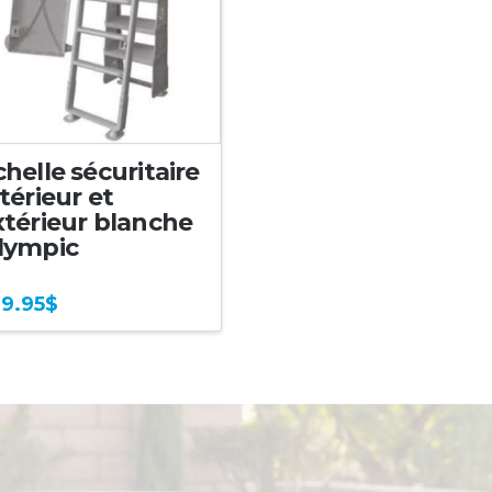
helle sécuritaire
térieur et
xtérieur blanche
lympic
9.95
$