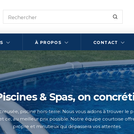
Submit
Search
AS
À PROPOS
CONTACT
& Spas: Un service clé-en-ma
iscines & Spas, on concréti
creusée, piscine hors-terre: Nous vous aidons à trouver le p
 notre service expert pour faire le bon choix de piscine ou 
et ce, au meilleur prix possible. Notre équipe courtoise offr
assurer l'entretien.
propre et minutieux qui dépassera vos attentes.