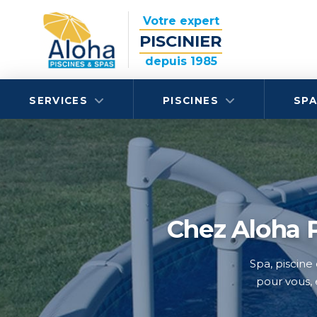
Votre expert
PISCINIER
depuis 1985
SERVICES
PISCINES
SP
Aloha Piscines 
Chez Aloha P
Spa, piscine 
Profitez de
pour vous, 