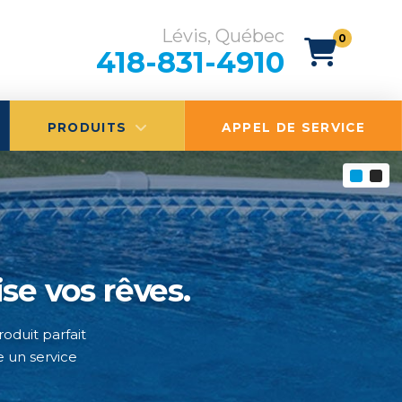
Lévis, Québec
0
418-831-4910
PRODUITS
APPEL DE SERVICE
in, sans tracas.
se vos rêves.
roduit parfait
de spa et en
e un service